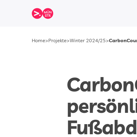
CarbonCoun
Home
>
Projekte
>
Winter 2024/25
>
CarbonC
persönl
Fußabd