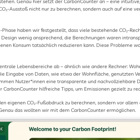
ehen. Genau hier setzt der CarbonCounter an – eine intuitive,
CO₂-Ausstoß nicht nur zu berechnen, sondern auch auf eine ver
hase haben wir festgestellt, dass viele bestehende CO₂-Rechne
as Design wenig ansprechend, die Berechnungen waren intransp
genen Konsum tatsächlich reduzieren kann. Diese Probleme wol
ntrale Lebensbereiche ab – ähnlich wie andere Rechner: Wohne
e Eingabe von Daten, wie etwa der Wohnfläche, genutzten Ver
men Nutzer*innen eine transparente und nachvollziehbare Da
er CarbonCounter hilfreiche Tipps, um Emissionen gezielt zu re
den eigenen CO₂-Fußabdruck zu berechnen, sondern vor allem 
. Genau das wollten wir mit dem CarbonCounter ermöglichen.