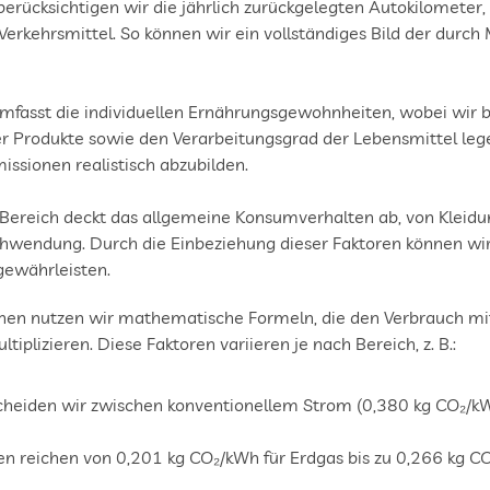
berücksichtigen wir die jährlich zurückgelegten Autokilometer,
Verkehrsmittel. So können wir ein vollständiges Bild der durch 
mfasst die individuellen Ernährungsgewohnheiten, wobei wir b
 Produkte sowie den Verarbeitungsgrad der Lebensmittel legen. 
ssionen realistisch abzubilden.
Bereich deckt das allgemeine Konsumverhalten ab, von Kleidu
chwendung. Durch die Einbeziehung dieser Faktoren können wir
gewährleisten.
en nutzen wir mathematische Formeln, die den Verbrauch mit s
iplizieren. Diese Faktoren variieren je nach Bereich, z. B.:
cheiden wir zwischen konventionellem Strom (0,380 kg CO₂/kW
en reichen von 0,201 kg CO₂/kWh für Erdgas bis zu 0,266 kg CO