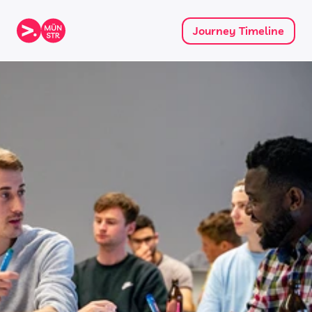
Journey Timeline
UX Design
Home
>
UX Design
Kreativität trifft auf 
Funktionaliät
Und am Ende wird doch alles von Menschen 
benutzt! Dieser Track konzentriert sich auf die 
Grundprinzipien des benutzerzentrierten 