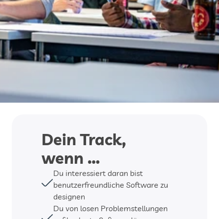
Softwaredesigns und lehrt durch die Anwendung 
iterativer Designzyklen, wie aus Problemen 
konkrete Konzepte werden, die auf den Benutzer 
zugeschnitten sind und für die Entwicklung 
weitergegeben werden können.
Dein Track, 
wenn …
Du interessiert daran bist 
benutzerfreundliche Software zu 
designen
Du von losen Problemstellungen 